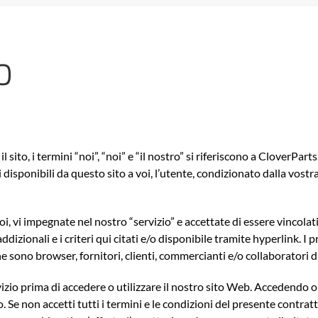
O
il sito, i termini “noi”, “noi” e “il nostro” si riferiscono a CloverPa
 disponibili da questo sito a voi, l’utente, condizionato dalla vostra 
i, vi impegnate nel nostro “servizio” e accettate di essere vincolati
addizionali e i criteri qui citati e/o disponibile tramite hyperlink. I p
 che sono browser, fornitori, clienti, commercianti e/o collaboratori d
izio prima di accedere o utilizzare il nostro sito Web. Accedendo o u
o. Se non accetti tutti i termini e le condizioni del presente contra