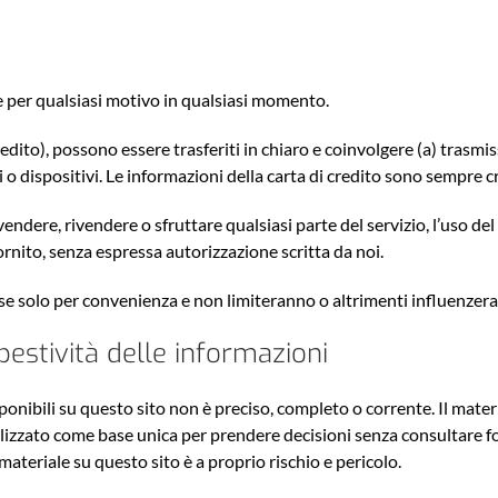
nque per qualsiasi motivo in qualsiasi momento.
 credito), possono essere trasferiti in chiaro e coinvolgere (a) trasmi
 o dispositivi. Le informazioni della carta di credito sono sempre cr
endere, rivendere o sfruttare qualsiasi parte del servizio, l’uso del s
fornito, senza espressa autorizzazione scritta da noi.
use solo per convenienza e non limiteranno o altrimenti influenzer
stività delle informazioni
onibili su questo sito non è preciso, completo o corrente. Il materi
lizzato come base unica per prendere decisioni senza consultare fo
ateriale su questo sito è a proprio rischio e pericolo.