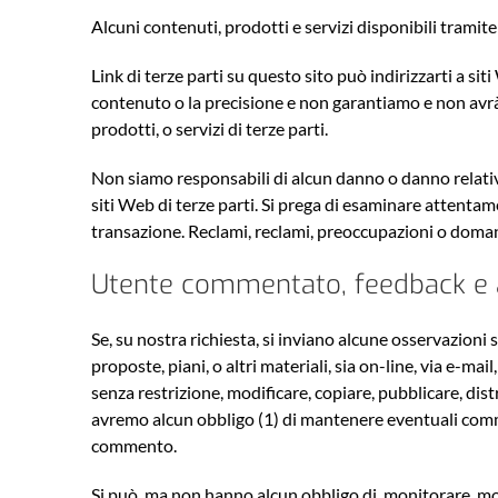
Alcuni contenuti, prodotti e servizi disponibili tramite
Link di terze parti su questo sito può indirizzarti a si
contenuto o la precisione e non garantiamo e non avrà a
prodotti, o servizi di terze parti.
Non siamo responsabili di alcun danno o danno relativo a
siti Web di terze parti. Si prega di esaminare attentame
transazione. Reclami, reclami, preoccupazioni o domand
Utente commentato, feedback e al
Se, su nostra richiesta, si inviano alcune osservazioni 
proposte, piani, o altri materiali, sia on-line, via e-ma
senza restrizione, modificare, copiare, pubblicare, dist
avremo alcun obbligo (1) di mantenere eventuali commen
commento.
Si può, ma non hanno alcun obbligo di, monitorare, mod