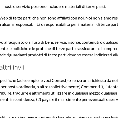
 il nostro servizio possono includere materiali di terze parti.
ti Web di terze parti che non sono affiliati con noi. Noi non siamo re
lcuna responsabilità o responsabilità per i materiali di terze parti 
ll’acquisto o all’uso di beni, servizi, risorse, contenuti o qualsias
nte le politiche e le pratiche di terze parti e assicurarsi di compr
e riguardanti prodotti di terze parti devono essere indirizzati alla
tri invii
specifiche (ad esempio le voci Contest) o senza una richiesta da noi 
il, per posta ordinaria, o altro (collettivamente,’ Commenti ‘), l’ute
ribuire, tradurre e altrimenti utilizzare in qualsiasi mezzo qualsia
ti in confidenza; (2) pagare il risarcimento per eventuali osserva
ificare o rimuovere contenuti che determiniamo a nostra esclusiva 