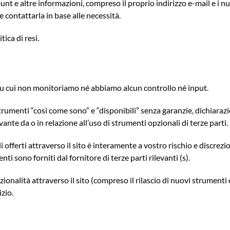
t e altre informazioni, compreso il proprio indirizzo e-mail e i nume
 contattarla in base alle necessità.
tica di resi.
 su cui non monitoriamo né abbiamo alcun controllo né input.
 strumenti “così come sono” e “disponibili” senza garanzie, dichiaraz
te da o in relazione all’uso di strumenti opzionali di terze parti.
 offerti attraverso il sito è interamente a vostro rischio e discrezi
nti sono forniti dal fornitore di terze parti rilevanti (s).
ionalità attraverso il sito (compreso il rilascio di nuovi strumenti 
izio.