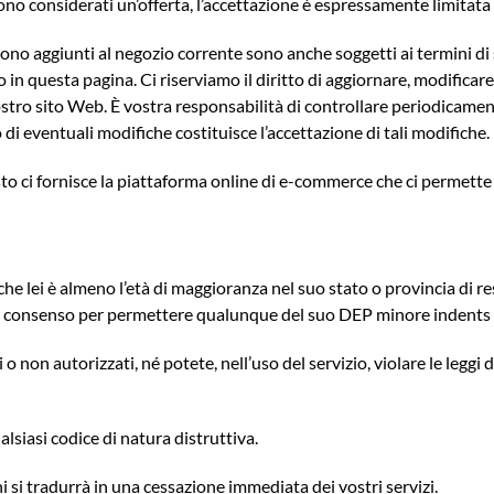
sono considerati un’offerta, l’accettazione è espressamente limitata 
ono aggiunti al negozio corrente sono anche soggetti ai termini di s
in questa pagina. Ci riserviamo il diritto di aggiornare, modificare 
stro sito Web. È vostra responsabilità di controllare periodicament
di eventuali modifiche costituisce l’accettazione di tali modifiche.
o ci fornisce la piattaforma online di e-commerce che ci permette di
he lei è almeno l’età di maggioranza nel suo stato o provincia di res
 suo consenso per permettere qualunque del suo DEP minore indents d
li o non autorizzati, né potete, nell’uso del servizio, violare le leg
siasi codice di natura distruttiva.
i si tradurrà in una cessazione immediata dei vostri servizi.