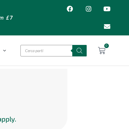
om £7
0
O
apply.