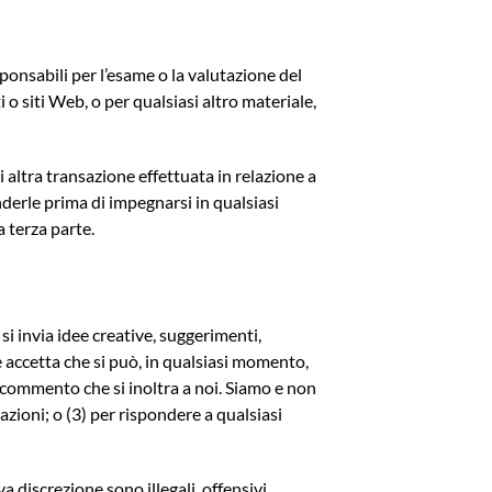
sponsabili per l’esame o la valutazione del
o siti Web, o per qualsiasi altro materiale,
i altra transazione effettuata in relazione a
enderle prima di impegnarsi in qualsiasi
 terza parte.
si invia idee creative, suggerimenti,
nte accetta che si può, in qualsiasi momento,
si commento che si inoltra a noi. Siamo e non
zioni; o (3) per rispondere a qualsiasi
discrezione sono illegali, offensivi,