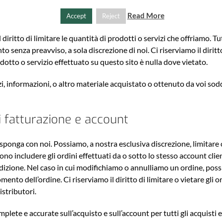
i colore sarà accurata.
Read More
Accept
Reject
itare le vendite dei nostri prodotti o servizi a qualsiasi persona, r
 diritto di limitare le quantità di prodotti o servizi che offriamo. Tu
 senza preavviso, a sola discrezione di noi. Ci riserviamo il dirit
otto o servizio effettuato su questo sito è nulla dove vietato.
zi, informazioni, o altro materiale acquistato o ottenuto da voi sod
i fatturazione e account
 disponga con noi. Possiamo, a nostra esclusiva discrezione, limitare 
ono includere gli ordini effettuati da o sotto lo stesso account client
spedizione. Nel caso in cui modifichiamo o annulliamo un ordine, po
mento dell’ordine. Ci riserviamo il diritto di limitare o vietare gli o
istributori.
plete e accurate sull’acquisto e sull’account per tutti gli acquisti e