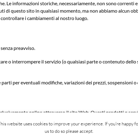
e. Le informazioni storiche, necessariamente, non sono correnti e 
enuti di questo sito in qualsiasi momento, ma non abbiamo alcun obb
 controllare i cambiamenti al nostro luogo.
e senza preavviso.
care o interrompere il servizio (o qualsiasi parte o contenuto dello
parti per eventuali modifiche, variazioni dei prezzi, sospensioni o 
sclusivamente online attraverso il sito Web. Questi prodotti o serv
a politica di rimpatrio.
his website uses cookies to improve your experience. If you're happy f
us to do so please accept.
amente possibile i colori e le immagini dei nostri prodotti che ap